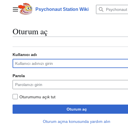
İçeriğe
atla
Psychonaut Station Wiki
Ana menü
Oturum aç
Kullanıcı adı
Parola
Oturumumu açık tut
Oturum aç
Oturum açma konusunda yardım alın