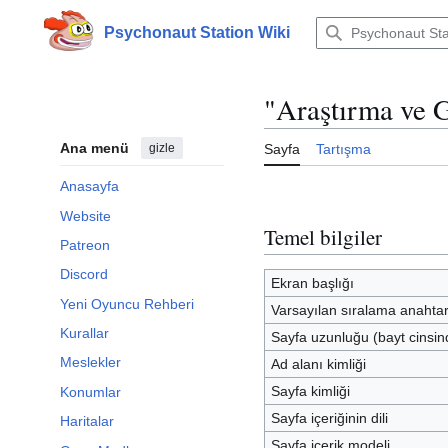
İçeriğe
atla
Psychonaut Station Wiki
"Araştırma ve G
Ana menü
gizle
Sayfa
Tartışma
Anasayfa
Website
Temel bilgiler
Patreon
Discord
Ekran başlığı
Yeni Oyuncu Rehberi
Varsayılan sıralama anahtar
Kurallar
Sayfa uzunluğu (bayt cinsin
Meslekler
Ad alanı kimliği
Sayfa kimliği
Konumlar
Sayfa içeriğinin dili
Haritalar
Sayfa içerik modeli