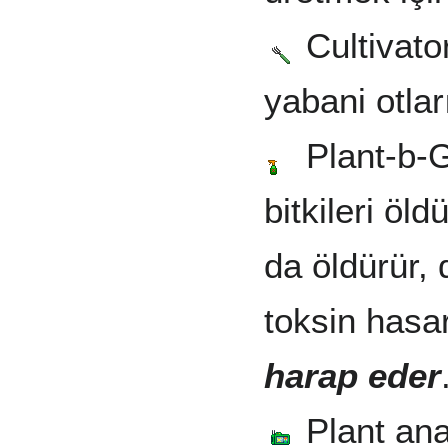
Cultivato
yabani otlar
Plant-b-Go
bitkileri öld
da öldürür, 
toksin hasar
harap eder
Plant anal