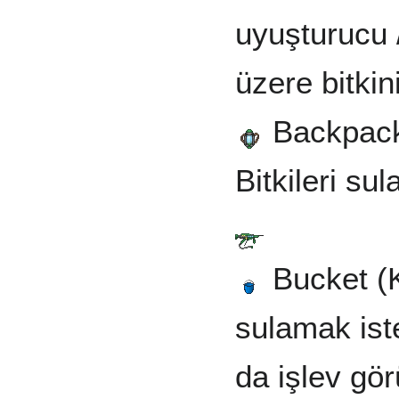
uyuşturucu /
üzere bitkin
Backpack 
Bitkileri su
Bucket (Ko
sulamak ist
da işlev gör