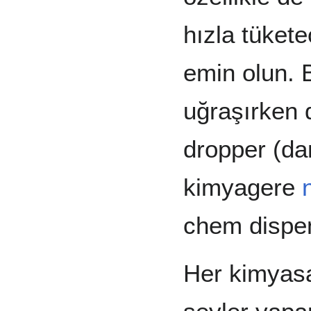
hızla tüket
emin olun. 
uğraşırken d
dropper (dam
kimyagere
chem dispen
Her kimyasal