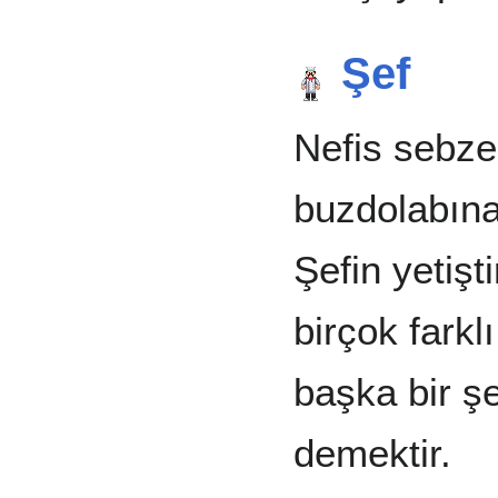
Şef
Nefis sebze
buzdolabına 
Şefin yetişt
birçok fark
başka bir ş
demektir.