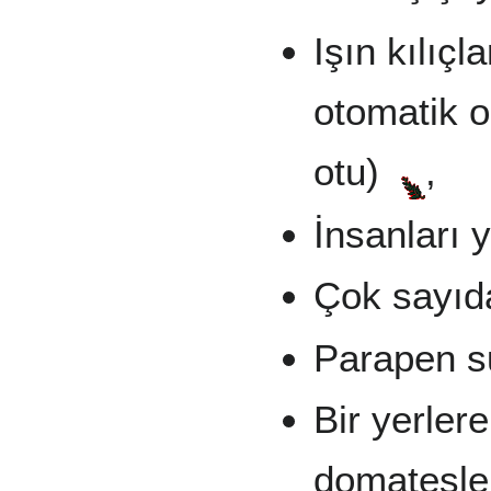
Işın kılıç
otomatik o
otu)
,
İnsanları y
Çok sayıd
Parapen s
Bir yerler
domatesle