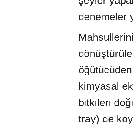
şeyler yapa
denemeler 
Mahsullerin
dönüştürüleb
öğütücüden 
kimyasal ek
bitkileri do
tray) de koya