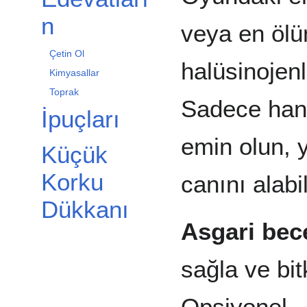
n
veya en ölüm
Çetin Ol
halüsinojenle
Kimyasallar
Toprak
Sadece hangi
İpuçları
emin olun, 
Küçük
Korku
canını alabil
Dükkanı
Asgari bece
sağla ve bit
Opsiyonel.