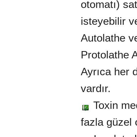
otomatı) sat
isteyebilir 
Autolathe v
Protolathe A
Ayrıca her 
vardır.
Toxin med
fazla güzel 