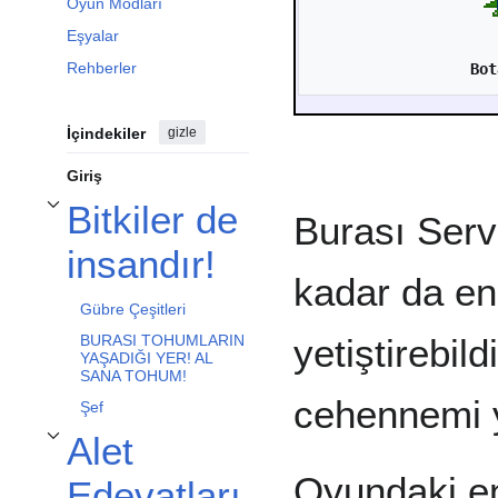
Oyun Modları
Eşyalar
Rehberler
Bot
İçindekiler
gizle
Giriş
Bitkiler de
Burası Serv
Bitkiler de insandır! alt bölümünü aç/kapa
insandır!
kadar da en
Gübre Çeşitleri
BURASI TOHUMLARIN
yetiştirebil
YAŞADIĞI YER! AL
SANA TOHUM!
cehennemi y
Şef
Alet
Alet Edevatların alt bölümünü aç/kapa
Oyundaki en 
Edevatları