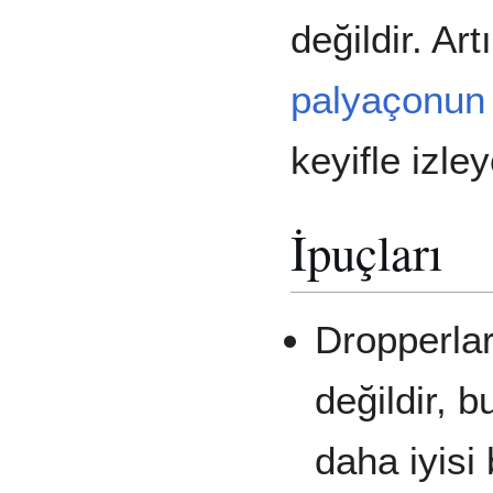
değildir. Art
palyaçonun
keyifle izley
İpuçları
Dropperlar
değildir, b
daha iyisi