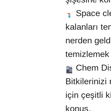
Space clea
kalanları t
nerden geldi
temizlemek i
Chem Disp
Bitkilerini
için çeşitli
konuş.