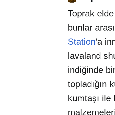
Toprak elde
bunlar aras
Station
'a in
lavaland shu
indiğinde b
topladığın 
kumtaşı ile 
malzemeleri