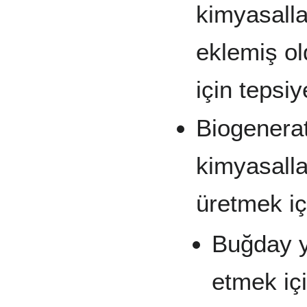
kimyasall
eklemiş ol
için tepsiy
Biogenera
kimyasallar
üretmek içi
Buğday ye
etmek içi