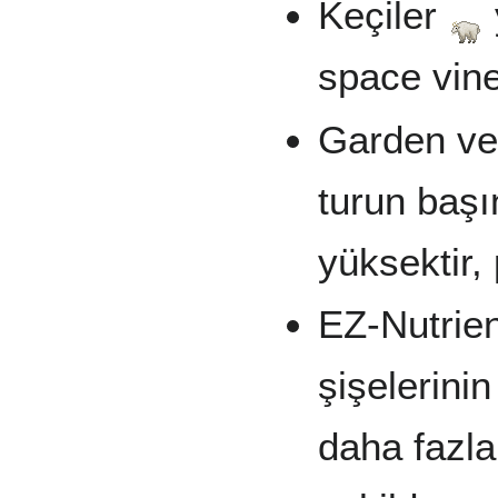
Keçiler
space vine
Garden ve 
turun baş
yüksektir, 
EZ-Nutrien
şişelerini
daha fazla