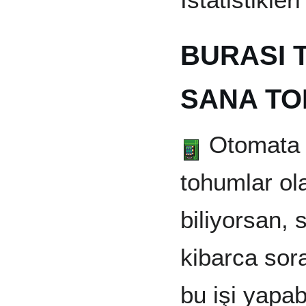
BURASI 
SANA TO
Otomata g
tohumlar ola
biliyorsan, 
kibarca sora
bu işi yapabi