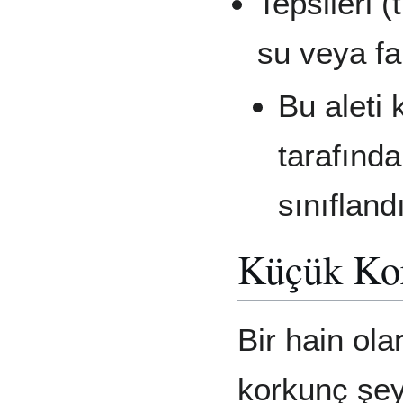
Tepsileri (
su veya far
Bu aleti 
tarafında
sınıfland
Küçük Ko
Bir hain ola
korkunç şeye