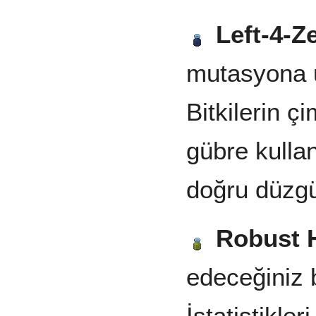
Left-4-Z
mutasyona u
Bitkilerin 
gübre kulla
doğru düzg
Robust H
edeceğiniz bi
İstatistikler