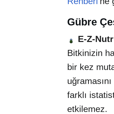
Rehberi
'ne 
Gübre Çeş
E-Z-Nutr
Bitkinizin h
bir kez mut
uğramasını
farklı istati
etkilemez.