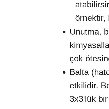
atabilirs
örnektir,
Unutma, bo
kimyasalla
çok ötesin
Balta (hat
etkilidir. 
3x3'lük bi