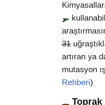
Kimyasallara
kullanabil
araştırmasın
31
uğraştıkl
artıran ya da
mutasyon ışın
Rehberi
)
Toprak