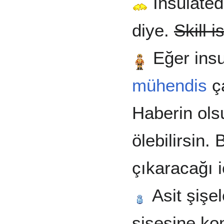
Insulated
diye.
Skill i
Eğer insu
mühendis
ça
Haberin ols
ölebilirsin.
çıkaracağı 
Asit şişel
şişesine kon