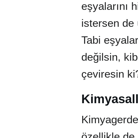
eşyalarını h
istersen de
Tabi eşyala
değilsin, ki
çeviresin ki
Kimyasall
Kimyagerden
özellikle de