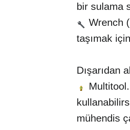
bir sulama s
Wrench (İn
taşımak için
Dışarıdan a
Multitool
kullanabilir
mühendis ç