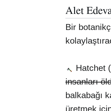
Alet Edeva
Bir botanikç
kolaylaştıra
Hatchet (B
insanları ö
balkabağı k
üretmek için