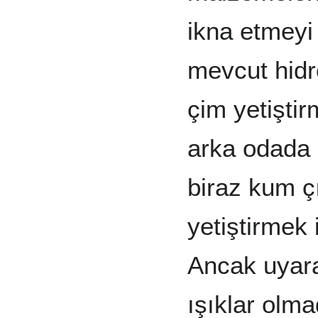
ikna etmeyi
mevcut hidr
çim yetişti
arka odada 
biraz kum çı
yetiştirmek 
Ancak uyara
ışıklar olma