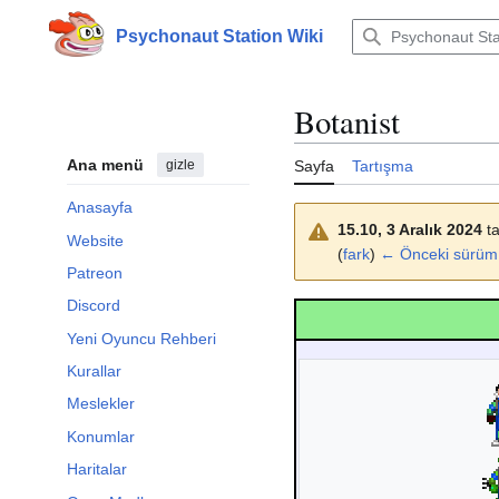
İçeriğe
atla
Psychonaut Station Wiki
Botanist
Ana menü
gizle
Sayfa
Tartışma
Anasayfa
15.10, 3 Aralık 2024
ta
Website
(
fark
)
← Önceki sürüm
Patreon
Discord
Yeni Oyuncu Rehberi
Kurallar
Meslekler
Konumlar
Haritalar