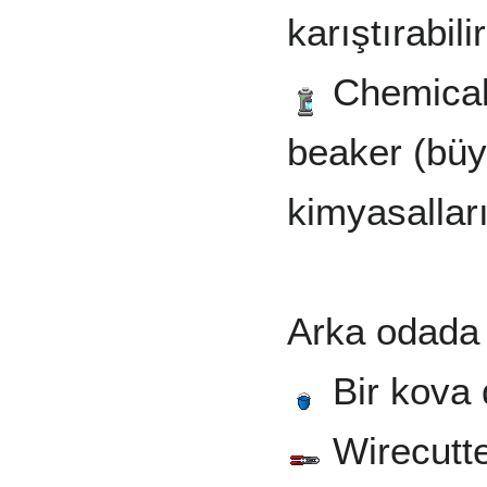
karıştırabili
Chemical 
beaker (büyü
kimyasalları
Arka odada 
Bir kova 
Wirecutte