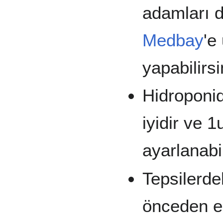
adamları d
Medbay
'e
yapabilirsi
Hidroponid
iyidir ve 
ayarlanabil
Tepsilerde
önceden e