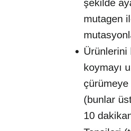
şekilde aya
mutagen il
mutasyonlar
Ürünlerini
koymayı un
çürümeye 
(bunlar üs
10 dakika