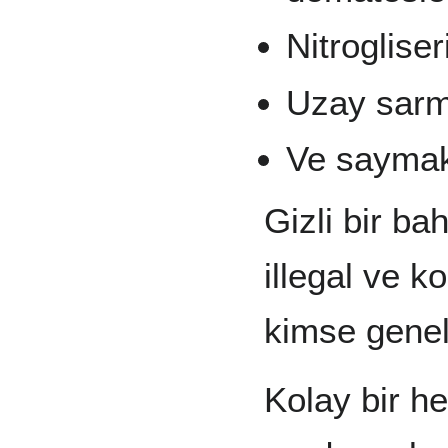
Nitroglise
Uzay sar
Ve saymak
Gizli bir ba
illegal ve k
kimse geneld
Kolay bir h