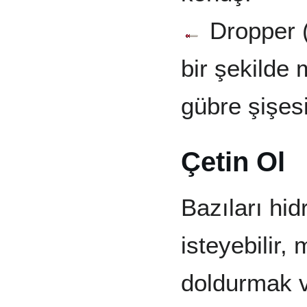
Dropper (
bir şekilde 
gübre şişes
Çetin Ol
Bazıları hid
isteyebilir
doldurmak v