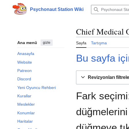
İçeriğe
atla
Psychonaut Station Wiki
Chief Medical O
Ana menü
gizle
Sayfa
Tartışma
Anasayfa
Bu sayfa içi
Website
Patreon
Revizyonları filtrel
Discord
Yeni Oyuncu Rehberi
Fark seçimi:
Kurallar
Meslekler
düğmelerini 
Konumlar
Haritalar
düğmeye tık