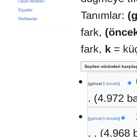
Oyun Modları
Eşyalar
Tanımlar:
(
Rehberler
fark,
(öncek
fark,
k
= küç
3
güncel
önceki
Ş
u
4.972 b
b
a
D
t
1
e
2
güncel
önceki
M
ğ
0
a
4.968 
i
2
r
ş