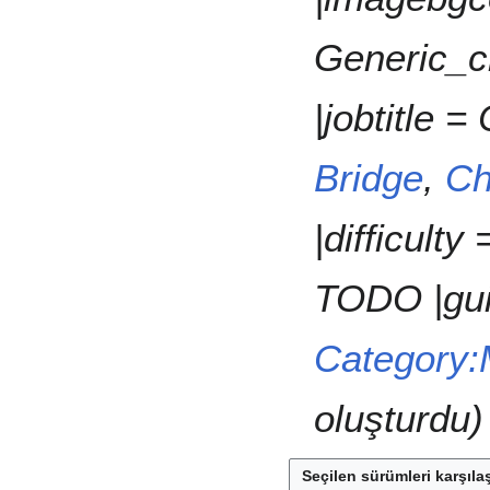
k
e
Generic_c
t
i
y
|jobtitle 
o
k
Bridge
,
Ch
|difficulty
TODO |gui
Category:
oluşturdu