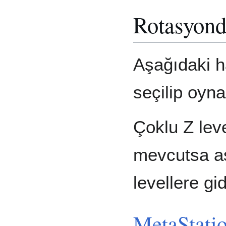
Rotasyond
Aşağıdaki h
seçilip oyna
Çoklu Z leve
mevcutsa as
levellere gid
MetaStati