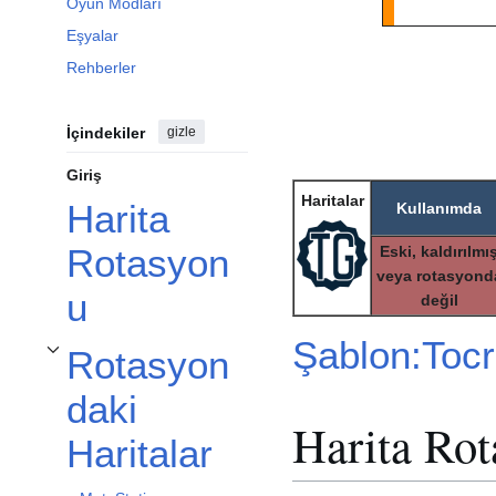
Oyun Modları
Eşyalar
Rehberler
İçindekiler
gizle
Giriş
Haritalar
Harita
Kullanımda
Rotasyon
Eski, kaldırılmı
veya rotasyond
u
değil
Şablon:Tocr
Rotasyon
Rotasyondaki Haritalar alt bölümünü aç/kapa
daki
Harita Ro
Haritalar