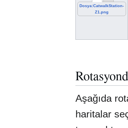
Dosya:CatwalkStation-
Z1.png
Rotasyond
Aşağıda rot
haritalar se