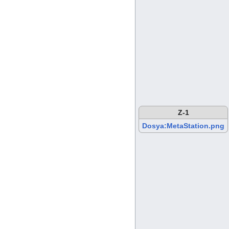
Z-1
Dosya:MetaStation.png