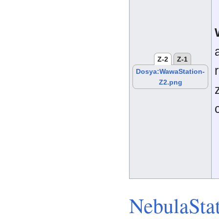
Z-2
Z-1
Dosya:WawaStation-
Z2.png
NebulaSta