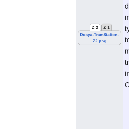
d
i
t
Z-2
Z-1
Dosya:TramStation-
t
Z2.png
m
t
i
C