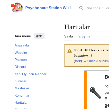
İçeriğe
atla
Psychonaut Station Wiki
Haritalar
Ana menü
gizle
Sayfa
Tartışma
Anasayfa
03.51, 18 Haziran 202
Website
başladım...)
Patreon
(
fark
)
← Önceki sürüm
Discord
Yeni Oyuncu Rehberi
B
Kurallar
Aş
Meslekler
ge
Konumlar
B
Haritalar
g