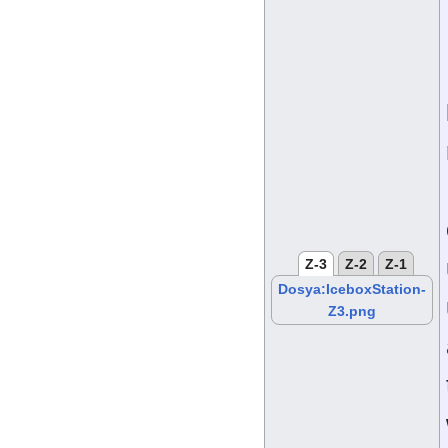
Z-3
Z-2
Z-1
Dosya:IceboxStation-
Z3.png