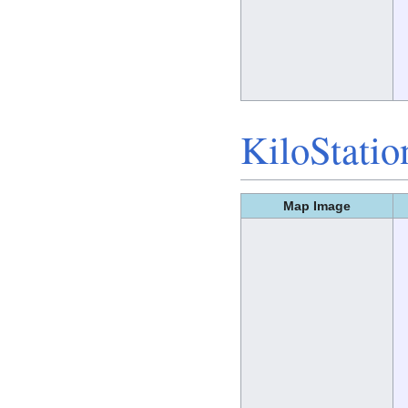
KiloStatio
Map Image