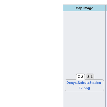
Map Image
Z-2
Z-1
Dosya:NebulaStation-
Z2.png