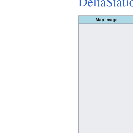
DeltaStati
Map Image