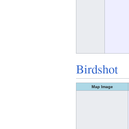
Birdshot
Map Image