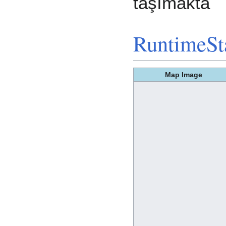
taşımakta
RuntimeSt
Map Image