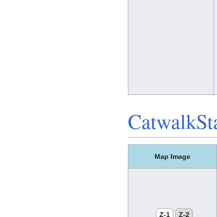
CatwalkSt
Map Image
Z-1
Z-2