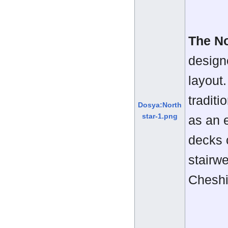
The No
design
layout.
traditi
Dosya:North
star-1.png
as an 
decks 
stairwe
Cheshi