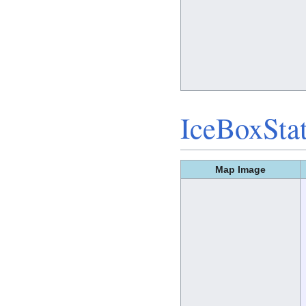
IceBoxSta
Map Image