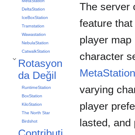
MetaStation
The server 
DeltaStation
IceBoxStation
feature tha
Tramstation
Wawastation
player map 
NebulaStation
CatwalkStation
character s
Rotasyon
Rotasyonda Değil alt bölümünü aç/kapa
MetaStatio
da Değil
varying cha
RuntimeStation
BoxStation
player pref
KiloStation
The North Star
lasted, and 
Birdshot
Contributi