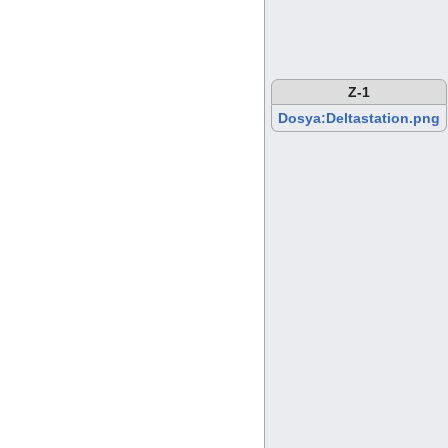
Z-1
Dosya:Deltastation.png