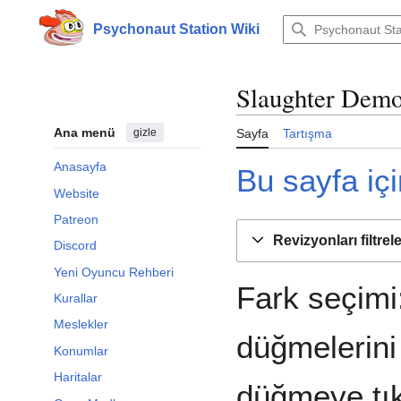
İçeriğe
atla
Psychonaut Station Wiki
Slaughter Demo
Ana menü
gizle
Sayfa
Tartışma
Anasayfa
Bu sayfa içi
Website
Patreon
Revizyonları filtrel
Discord
Yeni Oyuncu Rehberi
Fark seçimi:
Kurallar
Meslekler
düğmelerini 
Konumlar
Haritalar
düğmeye tık