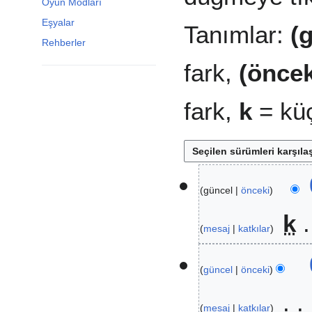
Oyun Modları
Eşyalar
Tanımlar:
(
Rehberler
fark,
(öncek
fark,
k
= küç
2
güncel
önceki
5
A
k
ğ
mesaj
katkılar
u
D
s
e
t
güncel
önceki
ğ
o
i
s
mesaj
katkılar
ş