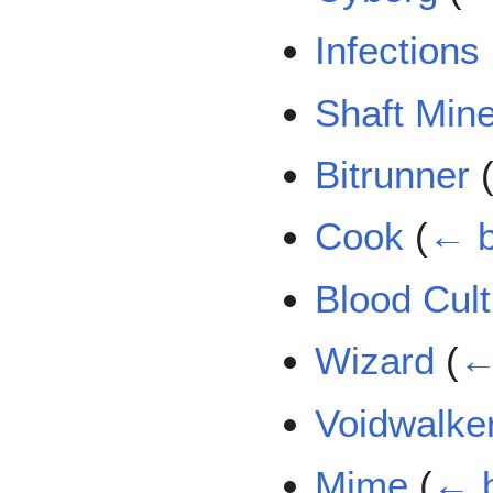
Infections
Shaft Min
Bitrunner
Cook
(
← b
Blood Cult
Wizard
(
←
Voidwalke
Mime
(
← b