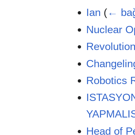
Ian
(
← bağ
Nuclear O
Revolutio
Changelin
Robotics 
ISTASYO
YAPMALI
Head of P