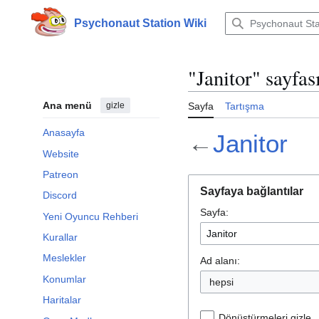
İçeriğe
atla
Psychonaut Station Wiki
"Janitor" sayfas
Ana menü
gizle
Sayfa
Tartışma
Anasayfa
←
Janitor
Website
Patreon
Sayfaya bağlantılar
Discord
Sayfa:
Yeni Oyuncu Rehberi
Kurallar
Meslekler
Ad alanı:
Konumlar
hepsi
Haritalar
Dönüştürmeleri gizle