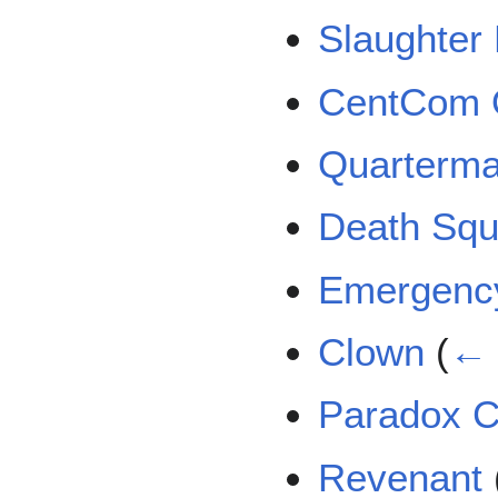
Slaughter
CentCom O
Quarterma
Death Sq
Emergenc
Clown
(
← 
Paradox C
Revenant