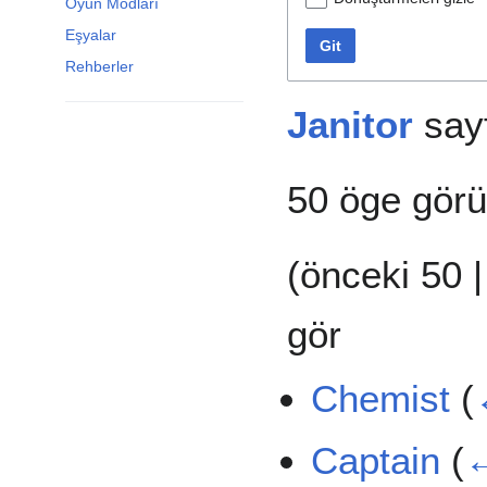
Oyun Modları
Eşyalar
Git
Rehberler
Janitor
sayf
50 öge görü
(
önceki 50
gör
Chemist
(
Captain
(
←