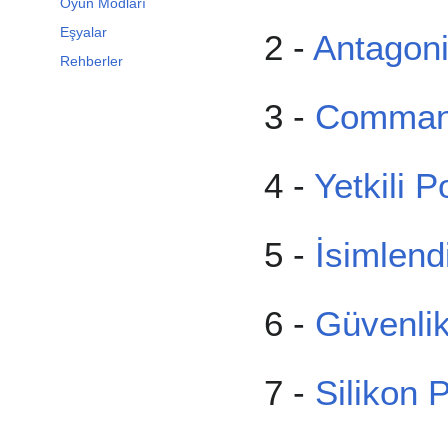
Oyun Modları
Eşyalar
2 -
Antagoni
Rehberler
3 -
Command
4 -
Yetkili P
5 -
İsimlend
6 -
Güvenlik
7 -
Silikon P