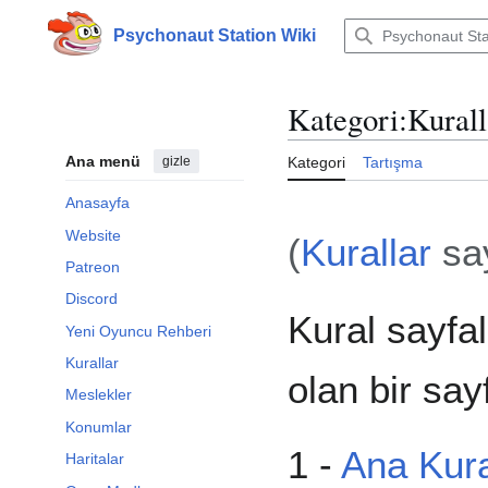
İçeriğe
atla
Psychonaut Station Wiki
Kategori
:
Kurall
Ana menü
gizle
Kategori
Tartışma
Anasayfa
Website
(
Kurallar
say
Patreon
Discord
Kural sayfal
Yeni Oyuncu Rehberi
Kurallar
olan bir sa
Meslekler
Konumlar
1 -
Ana Kura
Haritalar