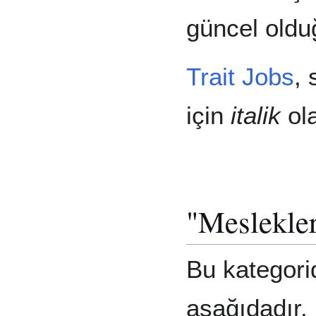
güncel oldu
Trait Jobs
, 
için
italik
ola
"Meslekler
Bu kategori
aşağıdadır.