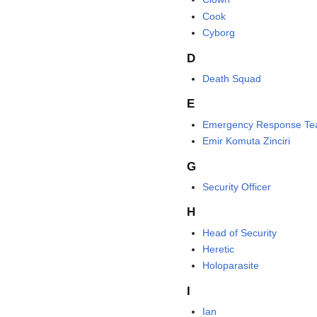
Cook
Cyborg
D
Death Squad
E
Emergency Response T
Emir Komuta Zinciri
G
Security Officer
H
Head of Security
Heretic
Holoparasite
I
Ian