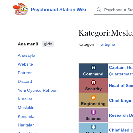
İçeriğe
atla
Psychonaut Station Wiki
Kategori
:
Mesle
Ana menü
gizle
Kategori
Tartışma
Anasayfa
Website
Captain
,
He
Patreon
Command
Quartermast
Discord
Head of Sec
Security
Yeni Oyuncu Rehberi
Kurallar
Chief Engin
Engineering
Meslekler
Research Di
Konumlar
Science
Haritalar
Chief Medic