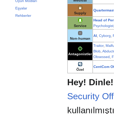
Medical
Oyun Modları
Eşyalar
Quartermas
Supply
Rehberler
Head of Pe
Service
Psychologist
AI
,
Cyborg
,
Non-human
Traitor
,
Malfu
Blob
,
Abduct
Antagonistler
Obsessed
,
F
CentCom Off
Özel
Hey! Dinle!
Security Off
kullanılmışt