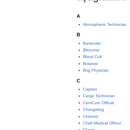
A
Atmospheric Technician
B
Bartender
Bitrunner
Blood Cult
Botanist
Brig Physician
C
Captain
Cargo Technician
CentCom Official
Changeling
Chemist
Chief Medical Officer
Clown