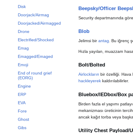
Disk
Beepsky/Officer Beeps
Doorjack/Airmag
Security departmanında göre
Doorjacked/Airmagged
Blob
Drone
Electrified/Shocked
Jelimsi bir
antag
. Bu iğrenç 
Emag
Hızla yayılan, muazzam hasar
Emagged/Emaged
Bolt/Bolted
Emoji
End of round grief
Airlockların
bir özelliği. Hava
(EORG)
hackleyerek
kaldırılabilirler.
Engine
Bluebox/IEDbox/Box pa
ERP
EVA
Birden fazla el yapımı patlay
mekanizması üreticinin tercih
Fore
ancak kağıt torba veya başka 
Ghost
Gibs
Utility Chest Payload/U