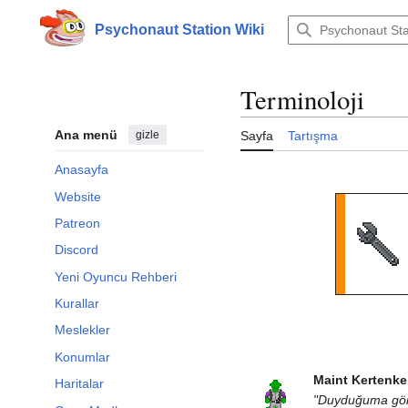
İçeriğe
atla
Psychonaut Station Wiki
Terminoloji
Ana menü
gizle
Sayfa
Tartışma
Anasayfa
Website
Patreon
Discord
Yeni Oyuncu Rehberi
Kurallar
Meslekler
Konumlar
Maint Kertenkel
Haritalar
"Duyduğuma göre