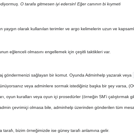
iyormuş. O tarafa gitmesen iyi edersin! Eğer canının bi kıymeti
n yaygın olarak kullanılan terimler ve argo kelimelerin uzun ve kapsamlı 
un eğlenceli olmasını engellemek için çeşitli taktikleri var.
j göndermenizi sağlayan bir komut. Oyunda Adminhelp yazarak veya
üşünüyorsanız veya adminlere sormak istediğiniz başka bir şey varsa, (O
ı, oyun kuralları veya oyun içi prosedürler (örneğin SM'i çalıştırmak gib
 admin çevrimiçi olmasa bile, adminhelp üzerinden gönderilen tüm mesajl
a tarafı, bizim örneğimizde ise güney tarafı anlamına gelir.