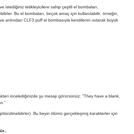
stediğiniz tetikleyicilere sahip çeşitli el bombaları,
lirler. Bu el bombaları, birçok amaç için kullanılabilir; örneğin,
r ve ardından CLF3 puff el bombasıyla kendilerini ısıtarak büyük
kteri incelediğinizde şu mesajı görürsünüz: "They have a blank,
n."
götürülmelidirler). Bu beyin ölümü gerçekleşmiş karakterler için
ür..