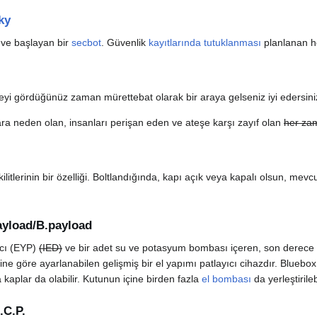
ky
ve başlayan bir
secbot
. Güvenlik
kayıtlarında tutuklanması
planlanan he
şeyi gördüğünüz zaman mürettebat olarak bir araya gelseniz iyi edersini
a neden olan, insanları perişan eden ve ateşe karşı zayıf olan
her zam
 kilitlerinin bir özelliği. Boltlandığında, kapı açık veya kapalı olsun,
yload/B.payload
ıcı (EYP)
(IED)
ve bir adet su ve potasyum bombası içeren, son derece gü
ine göre ayarlanabilen gelişmiş bir el yapımı patlayıcı cihazdır. Bluebox
kaplar da olabilir. Kutunun içine birden fazla
el bombası
da yerleştirilebi
.C.P.