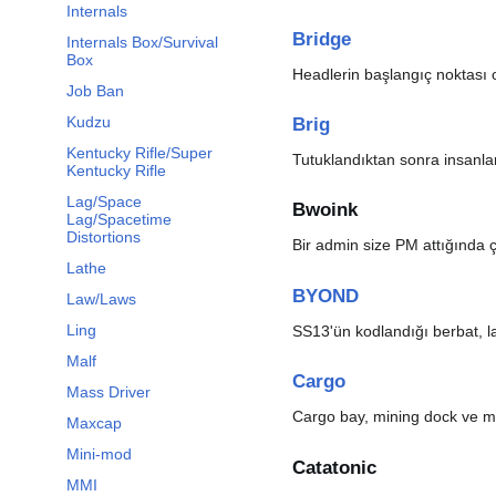
Internals
Bridge
Internals Box/Survival
Box
Headlerin başlangıç ​​noktas
Job Ban
Kudzu
Brig
Kentucky Rifle/Super
Tutuklandıktan sonra insanla
Kentucky Rifle
Lag/Space
Bwoink
Lag/Spacetime
Distortions
Bir admin size PM attığında ç
Lathe
BYOND
Law/Laws
Ling
SS13'ün kodlandığı berbat, l
Malf
Cargo
Mass Driver
Cargo bay, mining dock ve mi
Maxcap
Mini-mod
Catatonic
MMI