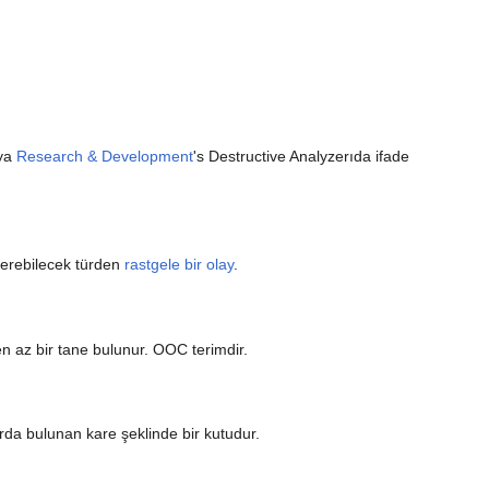
eya
Research & Development
's Destructive Analyzerıda ifade
verebilecek türden
rastgele bir olay
.
 en az bir tane bulunur. OOC terimdir.
da bulunan kare şeklinde bir kutudur.