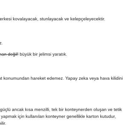
rkesi kovalayacak, stunlayacak ve kelepçeleyecektir.
z.
an değil!
büyük bir jelimsi yaratık.
 mevcut konumundan hareket edemez. Yapay zeka veya hava kilidini
çlü ancak kısa menzilli, tek bir konteynerden oluşan ve tetik
 yapmak için kullanılan konteyner genellikle karton kutudur,
lir.