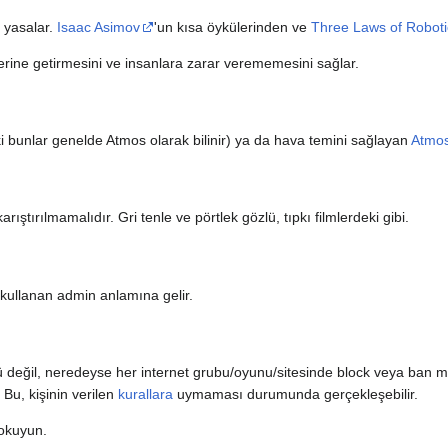
 yasalar.
Isaac Asimov
'un kısa öykülerinden ve
Three Laws of Roboti
erine getirmesini ve insanlara zarar verememesini sağlar.
i bunlar genelde Atmos olarak bilinir) ya da hava temini sağlayan
Atmos
karıştırılmamalıdır. Gri tenle ve pörtlek gözlü, tıpkı filmlerdeki gibi.
 kullanan admin anlamına gelir.
değil, neredeyse her internet grubu/oyunu/sitesinde block veya ban mevc
 Bu, kişinin verilen
kurallara
uymaması durumunda gerçekleşebilir.
okuyun.