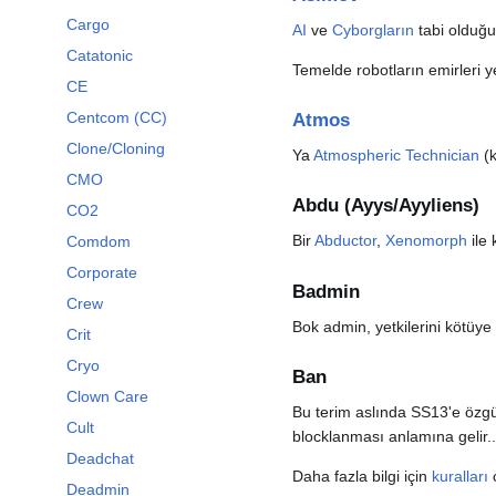
Cargo
AI
ve
Cyborgların
tabi olduğu
Catatonic
Temelde robotların emirleri y
CE
Centcom (CC)
Atmos
Clone/Cloning
Ya
Atmospheric Technician
(k
CMO
Abdu (Ayys/Ayyliens)
CO2
Bir
Abductor
,
Xenomorph
ile 
Comdom
Corporate
Badmin
Crew
Bok admin, yetkilerini kötüye
Crit
Cryo
Ban
Clown Care
Bu terim aslında SS13'e özgü 
Cult
blocklanması anlamına gelir..
Deadchat
Daha fazla bilgi için
kuralları
Deadmin