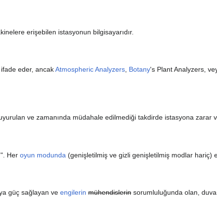
nelere erişebilen istasyonun bilgisayarıdır.
ı ifade eder, ancak
Atmospheric Analyzers
,
Botany
's Plant Analyzers, v
 duyurulan ve zamanında müdahale edilmediği takdirde istasyona zarar 
n". Her
oyun modunda
(genişletilmiş ve gizli genişletilmiş modlar hariç)
aya güç sağlayan ve
engilerin
mühendislerin
sorumluluğunda olan, duvar