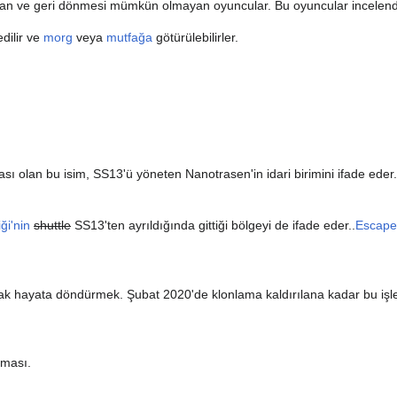
n ve geri dönmesi mümkün olmayan oyuncular. Bu oyuncular incelendiği
edilir ve
morg
veya
mutfağa
götürülebilirler.
ı olan bu isim, SS13'ü yöneten Nanotrasen'in idari birimini ifade eder.
ği'nin
shuttle
SS13'ten ayrıldığında gittiği bölgeyi de ifade eder..
Escape
arak hayata döndürmek. Şubat 2020'de klonlama kaldırılana kadar bu iş
tması.