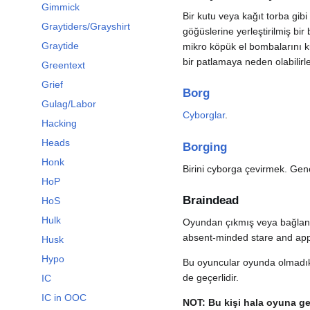
Gimmick
Bir kutu veya kağıt torba gib
Graytiders/Grayshirt
göğüslerine yerleştirilmiş bir
Graytide
mikro köpük el bombalarını ku
bir patlamaya neden olabilirle
Greentext
Grief
Borg
Gulag/Labor
Cyborglar
.
Hacking
Heads
Borging
Honk
Birini cyborga çevirmek. Ge
HoP
Braindead
HoS
Hulk
Oyundan çıkmış veya bağlantı
absent-minded stare and app
Husk
Hypo
Bu oyuncular oyunda olmadıkla
de geçerlidir.
IC
IC in OOC
NOT: Bu kişi hala oyuna geri