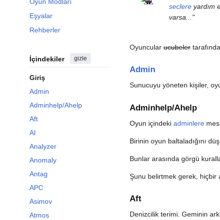
Oyun Modları
seclere
yardım ed
Eşyalar
varsa..."
Rehberler
Oyuncular
ucubeler
tarafında
İçindekiler
gizle
Admin
Giriş
Sunucuyu yöneten kişiler, oyun
Admin
Adminhelp/Ahelp
Adminhelp/Ahelp
Aft
Oyun içindeki
adminlere
mesa
AI
Birinin oyun baltaladığını d
Analyzer
Bunlar arasında görgü kurallar
Anomaly
Antag
Şunu belirtmek gerek, hiçbir
APC
Aft
Asimov
Denizcilik terimi. Geminin ark
Atmos