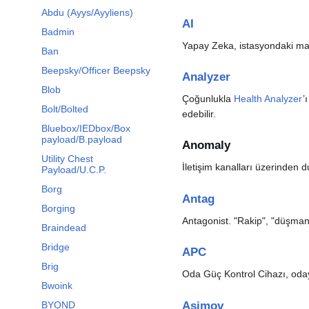
Abdu (Ayys/Ayyliens)
AI
Badmin
Yapay Zeka, istasyondaki maki
Ban
Beepsky/Officer Beepsky
Analyzer
Blob
Çoğunlukla
Health Analyzer
’
Bolt/Bolted
edebilir.
Bluebox/IEDbox/Box
payload/B.payload
Anomaly
Utility Chest
İletişim kanalları üzerinden
Payload/U.C.P.
Borg
Antag
Borging
Antagonist. "Rakip", "düşma
Braindead
Bridge
APC
Brig
Oda Güç Kontrol Cihazı, od
Bwoink
Asimov
BYOND