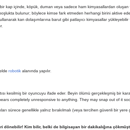
i bir kap içinde, köpük, duman veya sadece ham kimyasallardan oluşan ve i
 boşlukta bulunur; böylece kimse fark etmeden herhangi birini aktive edebi
llanarak kan dolaşımlarına barut gibi patlayıcı kimyasallar yükleyebili
r.
nelde
robotik
alanında yapılır.
sı kesilmiş bir oyuncuyu ifade eder. Beyin ölümü gerçekleşmiş bir kara
ears completely unresponsive to anything. They may snap out of it soo
rı sürece genellikle yalnız bırakılmalı (veya tercihen güvenli bir yere 
 dönebilir! Kim bilir, belki de bilgisayarı bir dakikalığına çökmüşt