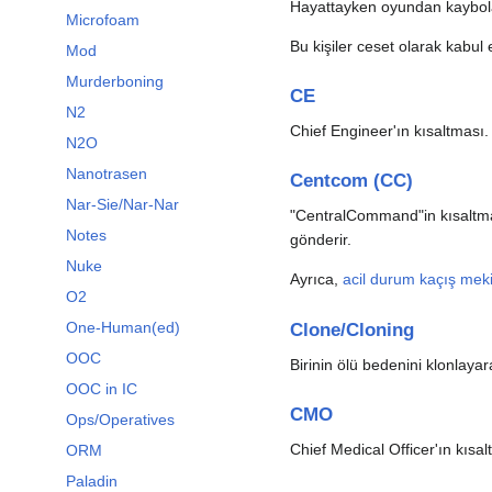
Hayattayken oyundan kaybola
Microfoam
Bu kişiler ceset olarak kabul 
Mod
Murderboning
CE
N2
Chief Engineer'ın kısaltması.
N2O
Nanotrasen
Centcom (CC)
Nar-Sie/Nar-Nar
"CentralCommand"in kısaltmas
Notes
gönderir.
Nuke
Ayrıca,
acil durum kaçış meki
O2
One-Human(ed)
Clone/Cloning
OOC
Birinin ölü bedenini klonlay
OOC in IC
CMO
Ops/Operatives
Chief Medical Officer'ın kısal
ORM
Paladin